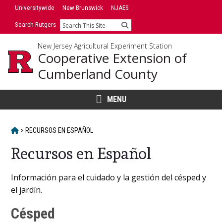
Skip
Universitywide
New Brunswick
NJAES
to
Search Rutgers
Search
content
New Jersey Agricultural Experiment Station
Cooperative Extension of
Cumberland County
MENU
HOME
>
RECURSOS EN ESPAÑOL
Recursos en Español
Main
Información para el cuidado y la gestión del césped y
el jardín.
Content
Césped