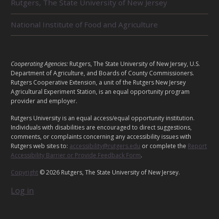
E
Rutgers, The State University of New Jersey
D
U
National Institute of Food and Agriculture
N
I
T
S
L
Cooperating Agencies:
Rutgers, The State University of New Jersey, U.S.
E
Department of Agriculture, and Boards of County Commissioners.
G
Rutgers Cooperative Extension, a unit of the Rutgers New Jersey
Agricultural Experiment Station, is an equal opportunity program
A
provider and employer.
L
Rutgers University is an equal access/equal opportunity institution.
Individuals with disabilities are encouraged to direct suggestions,
comments, or complaints concerning any accessibility issues with
Rutgers web sites to:
accessibility@rutgers.edu
or complete the
Report
Accessibility Barrier or Provide Feedback Form
.
Copyright
© 2026 Rutgers, The State University of New Jersey.
Log in