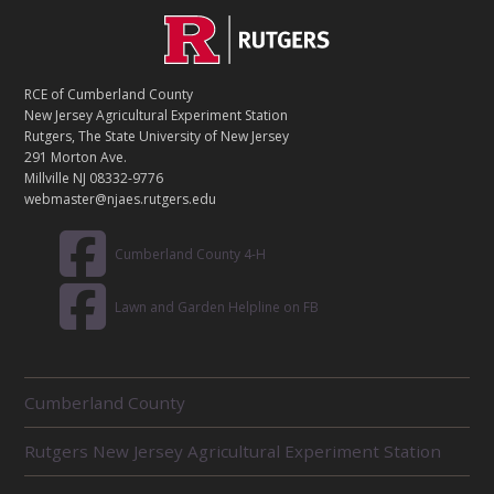
C
Footer
O
N
T
RCE of Cumberland County
A
New Jersey Agricultural Experiment Station
C
Rutgers, The State University of New Jersey
T
291 Morton Ave.
Millville NJ 08332-9776
webmaster@njaes.rutgers.edu
Cumberland County 4-H
Lawn and Garden Helpline on FB
R
Cumberland County
E
L
Rutgers New Jersey Agricultural Experiment Station
A
T